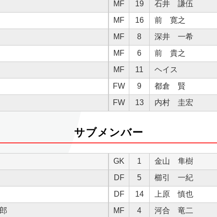
MF
19
石井 謙伍
MF
16
前 寛之
MF
8
深井 一希
MF
6
前 貴之
MF
11
ヘイス
FW
9
都倉 賢
FW
13
内村 圭宏
サブメンバー
GK
1
金山 隼樹
DF
5
櫛引 一紀
DF
14
上原 慎也
郎
MF
4
河合 竜二