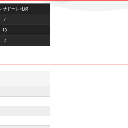
ンサドーレ札幌
7
13
2