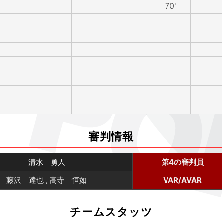
70'
審判情報
清水 勇人
第4の審判員
藤沢 達也 , 高寺 恒如
VAR/AVAR
チームスタッツ