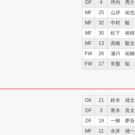
DF
4
坪内 秀介
MF
25
山岸 祐也
MF
32
中村 駿
MF
30
松下 裕樹
MF
13
高橋 駿太
FW
26
瀬川 祐輔
FW
17
常盤 聡
GK
21
鈴木 雄太
DF
3
青木 良太
DF
19
一柳 夢吾
MF
11
永井 雄一