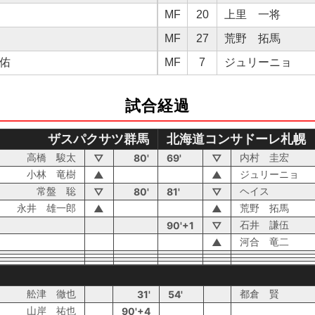
MF
20
上里 一将
MF
27
荒野 拓馬
佑
MF
7
ジュリーニョ
試合経過
ザスパクサツ群馬
北海道コンサドーレ札幌
高橋 駿太
内村 圭宏
▽
80'
69'
▽
小林 竜樹
ジュリーニョ
▲
▲
常盤 聡
ヘイス
▽
80'
81'
▽
永井 雄一郎
荒野 拓馬
▲
▲
石井 謙伍
90'+1
▽
河合 竜二
▲
舩津 徹也
都倉 賢
31'
54'
山岸 祐也
90'+4