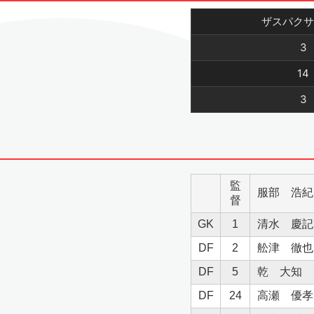
ザスパクサ
3
14
3
監
服部 浩紀
督
GK
1
清水 慶記
DF
2
舩津 徹也
DF
5
乾 大知
DF
24
高瀬 優孝