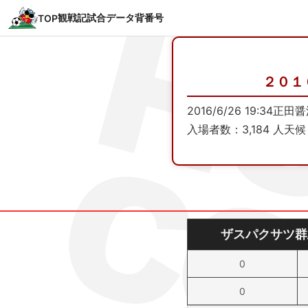
観戦記
試合データ
背番号
TOP
２０１
2016/6/26 19:34
正田醤
入場者数：3,184 人
天候 
ザスパクサツ群
0
0