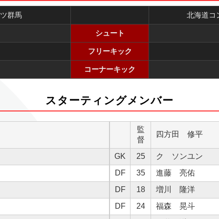
ツ群馬
北海道コ
シュート
フリーキック
コーナーキック
スターティングメンバー
監
四方田 修平
督
GK
25
ク ソンユン
DF
35
進藤 亮佑
DF
18
増川 隆洋
DF
24
福森 晃斗