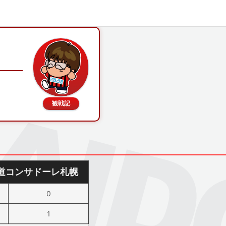
観戦記
道コンサドーレ札幌
0
1