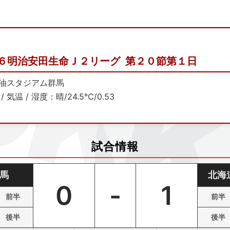
６明治安田生命Ｊ２リーグ 第２０節第１日
油スタジアム群馬
/ 気温 / 湿度：晴/24.5℃/0.53
試合情報
馬
北海
0
-
1
前半
前半
後半
後半