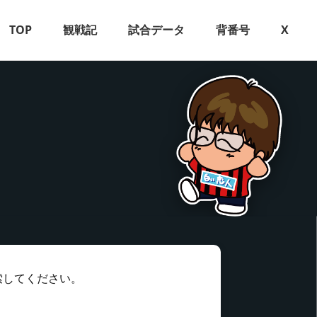
TOP
観戦記
試合データ
背番号
X
索してください。