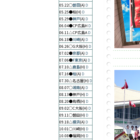
05.22○
磐田
(A)
D
05.25●柏(H)
D
05.29●
神戸
(A)
D
06.04●CP広島H
D
06.11△CP広島A
D
06.18●
川崎
(A)
D
06.26○G大阪(H)
D
07.02●
京都
(A)
D
07.06●
F東京
(A)
D
07.10△
鹿島
(H)
D
07.16●
柏
(A)
D
07.30△名古屋(H)
D
08.07○
湘南
(A)
D
08.13●神戸(H)
D
08.20●鳥栖(H)
D
09.02○C大阪(H)
D
09.11○磐田(H)
D
09.18△
横浜
(A)
D
10.01○川崎(H)
D
10.08●福岡(H)
D