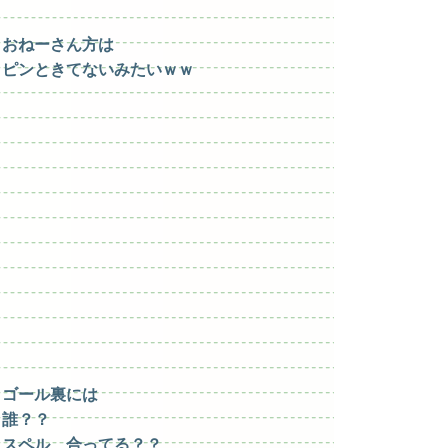
おねーさん方は
ピンときてないみたいｗｗ
ゴール裏には
誰？？
スペル 合ってる？？