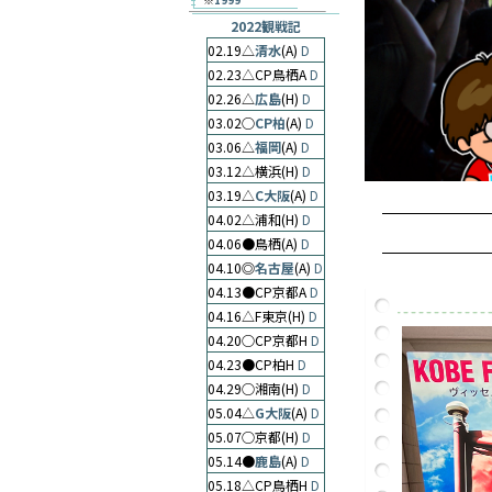
2022観戦記
02.19△
清水
(A)
D
02.23△CP鳥栖A
D
02.26△
広島
(H)
D
03.02○
CP柏
(A)
D
03.06△
福岡
(A)
D
03.12△横浜(H)
D
03.19△
C大阪
(A)
D
04.02△浦和(H)
D
04.06●鳥栖(A)
D
04.10◎
名古屋
(A)
D
04.13●CP京都A
D
04.16△F東京(H)
D
04.20○CP京都H
D
04.23●CP柏H
D
04.29○湘南(H)
D
05.04△
G大阪
(A)
D
05.07○京都(H)
D
05.14●
鹿島
(A)
D
05.18△CP鳥栖H
D