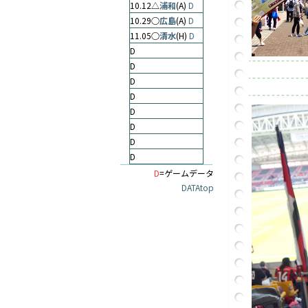
10.12△
浦和
(A)
D
10.29○
広島
(A)
D
11.05○
清水
(H)
D
D
D
D
D
D
D
D
D
D
=ゲームデータ
DATAtop