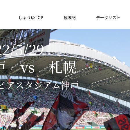
しょうゆTOP
観戦記
データリスト
22/5/29
戸 vs 札幌
ビアスタジアム神戸