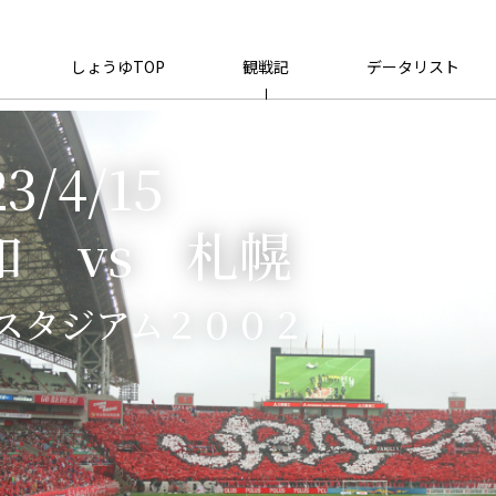
しょうゆTOP
観戦記
データリスト
3/4/15
和 vs 札幌
スタジアム２００２