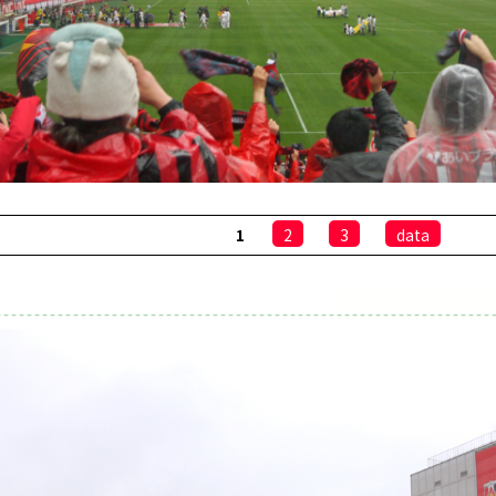
1
2
3
data