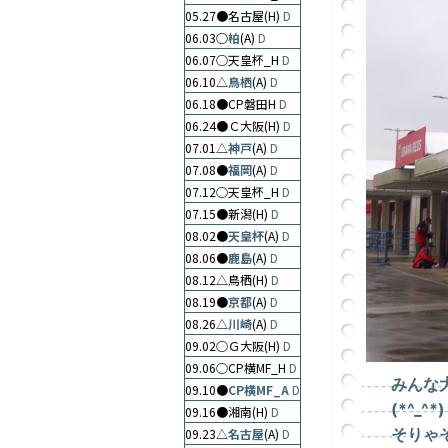
05.27●️名古屋(H)
D
06.03○
柏
(A)
D
06.07○天皇杯_H
D
06.10△
鳥栖
(A)
D
06.18●CP磐田H
D
06.24●Ｃ大阪(H)
D
07.01△
神戸
(A)
D
07.08●
福岡
(A)
D
07.12○天皇杯_H
D
07.15●新潟(H)
D
08.02●
天皇杯
(A)
D
08.06●
鹿島
(A)
D
08.12△鳥栖(H)
D
08.19●
京都
(A)
D
08.26△
川崎
(A)
D
09.02○Ｇ大阪(H)
D
09.06○CP横MF_H
D
みんな
09.10●
CP横MF_A
D
(*^_^*)
09.16●湘南(H)
D
そりゃ
09.23△
名古屋
(A)
D