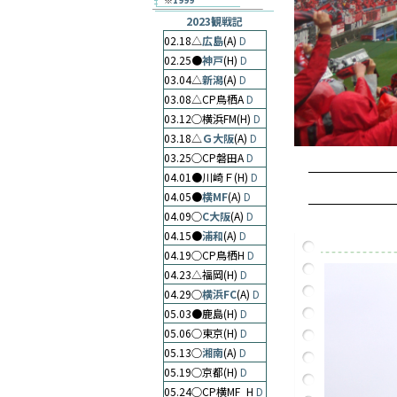
2023観戦記
02.18△
広島
(A)
D
02.25●
神戸
(H)
D
03.04△
新潟
(A)
D
03.08△CP鳥栖A
D
03.12○横浜FM(H)
D
03.18△
Ｇ大阪
(A)
D
03.25○CP磐田A
D
04.01●川崎Ｆ(H)
D
04.05●
横MF
(A)
D
04.09○
C大阪
(A)
D
04.15●
浦和
(A)
D
04.19○CP鳥栖H
D
04.23△福岡(H)
D
04.29○
横浜FC
(A)
D
05.03●️鹿島(H)
D
05.06○東京(H)
D
05.13○
湘南
(A)
D
05.19○京都(H)
D
05.24○CP横MF_H
D