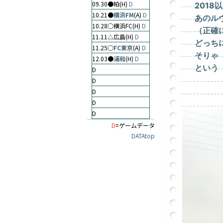
09.30●柏(H)
D
201
10.21●
横浜FM
(A)
D
あのル
10.28○横浜FC(H)
D
（正確
11.11△広島(H)
D
どっち
11.25○
FC東京
(A)
D
そりゃ
12.03●
浦和
(H)
D
という
D
D
D
D
D
D
=ゲームデータ
DATAtop