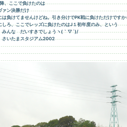
8以降、ここで負けたのは
ヴァン決勝だけ
には負けてませんけどね。引き分けでPK戦に負けただけですか
にしろ、ここでレッズに負けたのはJ１初年度のみ、という
 みんな だいすきでしょう
ヽ(｀▽´)/
 さいたまスタジアム2002