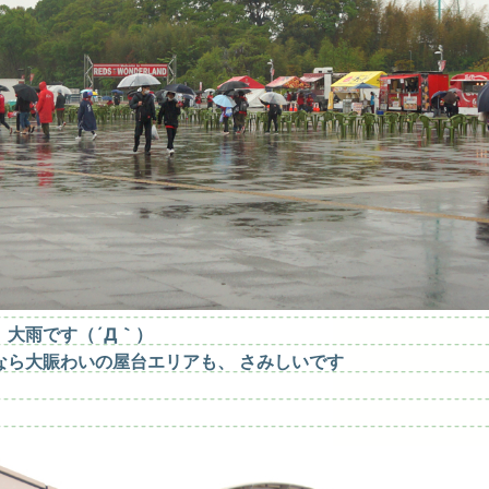
、大雨です（´Д｀）
なら大賑わいの屋台エリアも、
さみしいです