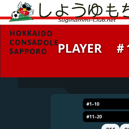
PLAYER ＃
#1–10
#11–20