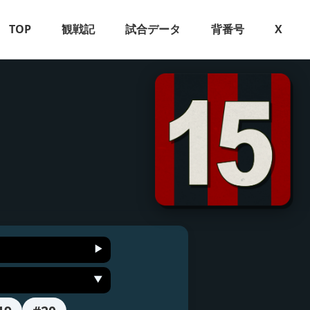
TOP
観戦記
試合データ
背番号
X