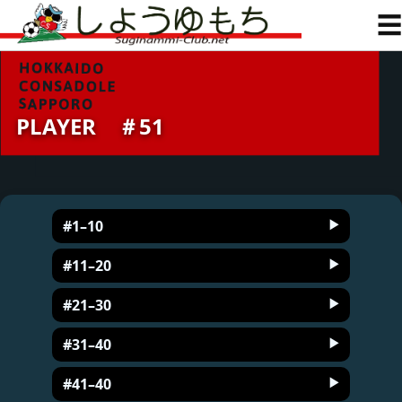
☰
PLAYER ＃51
#1–10
#11–20
#21–30
#31–40
#41–40