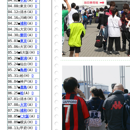
04.02●
甲府
(A)
D
04.08○東京(H)
D
04.12○清水(A)
D
04.16△川崎(H)
D
04.22●
浦和
(A)
D
04.26△大宮(H)
D
04.30△
磐田
(A)
D
05.03●
東京
(A)
D
05.06○大宮(H)
D
05.14●G大阪(H)
D
05.20●
新潟
(A)
D
05.24●仙台(H)
D
05.27●
鳥栖
(A)
D
05.31○柏(H)
D
06.04●神戸(A)
D
06.17●
鹿島
(A)
D
06.25●
柏
(A)
D
07.01○清水(H)
D
07.08△
大宮
(A)
D
07.29○
浦和
(H)
D
08.05●
C大阪
(A)
D
08.09●横浜(H)
D
08.13△甲府(H)
D