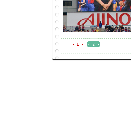
- 1 -
- 2 -