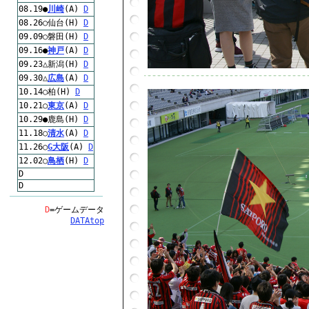
08.19●
川崎
(A)
D
08.26○仙台(H)
D
09.09○磐田(H)
D
09.16●
神戸
(A)
D
09.23△新潟(H)
D
09.30△
広島
(A)
D
10.14○柏(H)
D
10.21○
東京
(A)
D
10.29●鹿島(H)
D
11.18○
清水
(A)
D
11.26○
G大阪
(A)
D
12.02○
鳥栖
(H)
D
D
D
D
=ゲームデータ
DATAtop