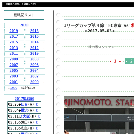
suginami-club.net
観戦記リスト
Jリーグカップ第４節 FC東京 vs
2020
＜2017.05.03＞
2019
2018
2017
2016
2015
2014
味の素スタジアム
2013
2012
2011
2010
2009
2008
- 1 -
- 2
2007
2006
2005
2004
2003
2002
2001
2000
※
1999
４試合のみ
2017観戦記
02.25●
仙台
(A)
D
03.04●
横浜
(A)
D
03.11△
C大阪
(H)
D
03.15○磐田(A)
D
03.18○広島(H)
D