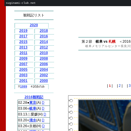
suginami-club.net
観戦記リスト
2020
2019
2018
2017
2016
第２節
岐阜 vs
札幌
＜2016.
2015
2014
岐阜メモリアルセンター長良川
2013
2012
2011
2010
2009
2008
2007
2006
2005
2004
2003
2002
2001
2000
|
| |
2
| |
3
1
※
1999
４試合のみ
2016観戦記
02.28●
東京
(A)
D
03.06○
岐阜
(A)
D
03.13△愛媛(H)
D
03.20○
清水
(A)
D
03.26○京都(H)
D