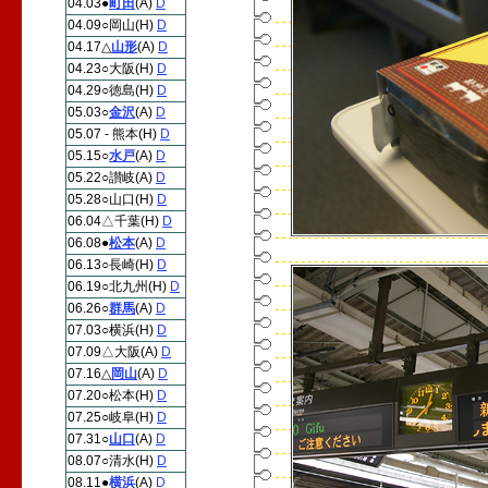
04.03●
町田
(A)
D
04.09○岡山(H)
D
04.17△
山形
(A)
D
04.23○大阪(H)
D
04.29○徳島(H)
D
05.03○
金沢
(A)
D
05.07 - 熊本(H)
D
05.15○
水戸
(A)
D
05.22○讃岐(A)
D
05.28○山口(H)
D
06.04△千葉(H)
D
06.08●
松本
(A)
D
06.13○長崎(H)
D
06.19○北九州(H)
D
06.26○
群馬
(A)
D
07.03○横浜(H)
D
07.09△大阪(A)
D
07.16△
岡山
(A)
D
07.20○松本(H)
D
07.25○岐阜(H)
D
07.31○
山口
(A)
D
08.07○清水(H)
D
08.11●
横浜
(A)
D