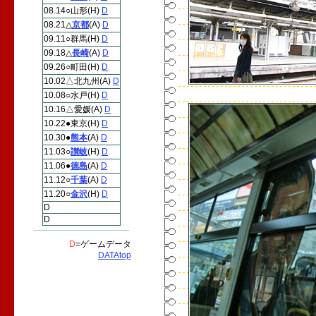
08.14○山形(H)
D
08.21△
京都
(A)
D
09.11○群馬(H)
D
09.18△
長崎
(A)
D
09.26○町田(H)
D
10.02△北九州(A)
D
10.08○水戸(H)
D
10.16△愛媛(A)
D
10.22●東京(H)
D
10.30●
熊本
(A)
D
11.03○
讃岐
(H)
D
11.06●
徳島
(A)
D
11.12○
千葉
(A)
D
11.20○
金沢
(H)
D
D
D
D
=ゲームデータ
DATAtop