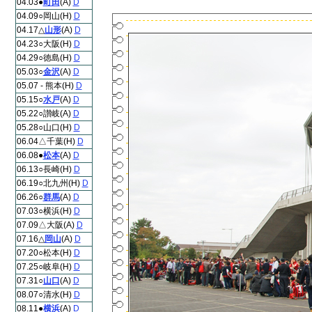
04.03●
町田
(A)
D
04.09○岡山(H)
D
04.17△
山形
(A)
D
04.23○大阪(H)
D
04.29○徳島(H)
D
05.03○
金沢
(A)
D
05.07 - 熊本(H)
D
05.15○
水戸
(A)
D
05.22○讃岐(A)
D
05.28○山口(H)
D
06.04△千葉(H)
D
06.08●
松本
(A)
D
06.13○長崎(H)
D
06.19○北九州(H)
D
06.26○
群馬
(A)
D
07.03○横浜(H)
D
07.09△大阪(A)
D
07.16△
岡山
(A)
D
07.20○松本(H)
D
07.25○岐阜(H)
D
07.31○
山口
(A)
D
08.07○清水(H)
D
08.11●
横浜
(A)
D