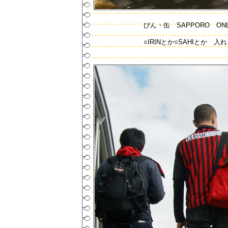
びん・缶 SAPPORO ON
○IRINとか○SAHIとか 入