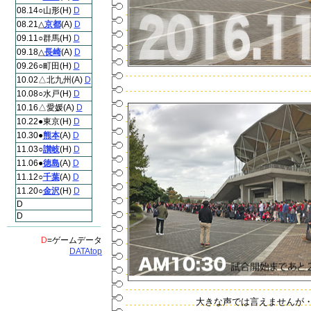
08.14○山形(H)
D
08.21△
京都
(A)
D
09.11○群馬(H)
D
09.18△
長崎
(A)
D
09.26○町田(H)
D
10.02△北九州(A)
D
10.08○水戸(H)
D
10.16△愛媛(A)
D
10.22●東京(H)
D
10.30●
熊本
(A)
D
11.03○
讃岐
(H)
D
11.06●
徳島
(A)
D
11.12○
千葉
(A)
D
11.20○
金沢
(H)
D
D
D
D
=ゲームデータ
DATAtop
大きな声では言えませんが