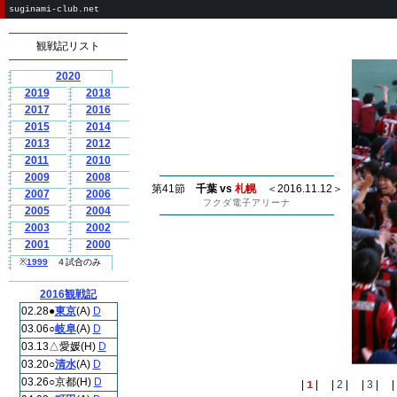
suginami-club.net
観戦記リスト
2020
2019
2018
2017
2016
2015
2014
2013
2012
2011
2010
2009
2008
第41節
千葉 vs
札幌
＜2016.11.12＞
2007
2006
フクダ電子アリーナ
2005
2004
2003
2002
2001
2000
※
1999
４試合のみ
2016観戦記
02.28●
東京
(A)
D
03.06○
岐阜
(A)
D
03.13△愛媛(H)
D
03.20○
清水
(A)
D
03.26○京都(H)
D
|
| |
2
| |
3
| |
1