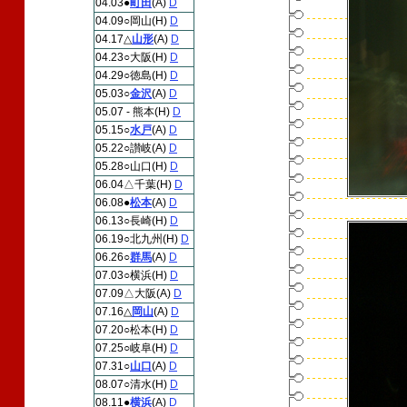
04.03●
町田
(A)
D
04.09○岡山(H)
D
04.17△
山形
(A)
D
04.23○大阪(H)
D
04.29○徳島(H)
D
05.03○
金沢
(A)
D
05.07 - 熊本(H)
D
05.15○
水戸
(A)
D
05.22○讃岐(A)
D
05.28○山口(H)
D
06.04△千葉(H)
D
06.08●
松本
(A)
D
06.13○長崎(H)
D
06.19○北九州(H)
D
06.26○
群馬
(A)
D
07.03○横浜(H)
D
07.09△大阪(A)
D
07.16△
岡山
(A)
D
07.20○松本(H)
D
07.25○岐阜(H)
D
07.31○
山口
(A)
D
08.07○清水(H)
D
08.11●
横浜
(A)
D