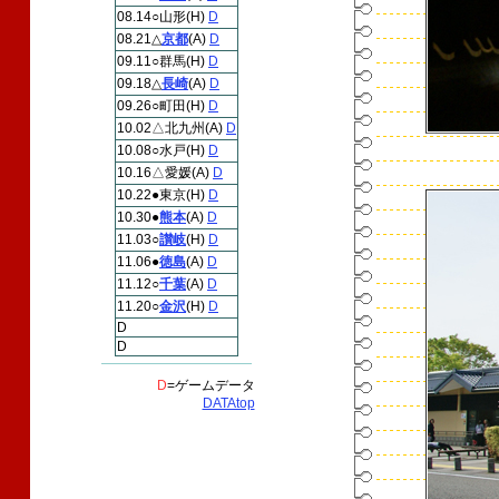
08.14○山形(H)
D
08.21△
京都
(A)
D
09.11○群馬(H)
D
09.18△
長崎
(A)
D
09.26○町田(H)
D
10.02△北九州(A)
D
10.08○水戸(H)
D
10.16△愛媛(A)
D
10.22●東京(H)
D
10.30●
熊本
(A)
D
11.03○
讃岐
(H)
D
11.06●
徳島
(A)
D
11.12○
千葉
(A)
D
11.20○
金沢
(H)
D
D
D
D
=ゲームデータ
DATAtop