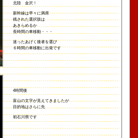
北陸 金沢！
新幹線は早々に満席
残された選択肢は
あきらめるか
長時間の車移動・・・
迷ったあげく後者を選び
６時間の車移動に出発です
4時間後
富山の文字が見えてきましたが
目的地はさらに先
初石川県です