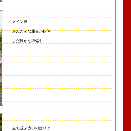
メイン側
かんたんな屋台が数件
まだ静かな準備中
立ち並ぶ赤いのぼりは