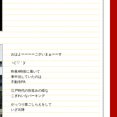
おはよーーーーございまぁーーす
ヽ(´▽｀)/
昨夜4時前に着いて
車中泊していたのは
不動寺PA
江戸時代の街並みの様な
こぎれいなパーキング
がっつり腹ごしらえをして
いざ出陣