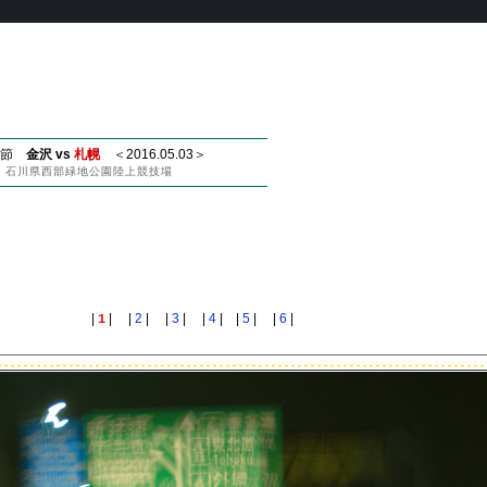
1節
金沢 vs
札幌
＜2016.05.03＞
石川県西部緑地公園陸上競技場
|
| |
2
| |
3
| |
4
| |
5
| |
6
|
1