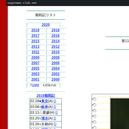
suginami-club.net
観戦記リスト
2020
2019
2018
2017
2016
第1
2015
2014
2013
2012
2011
2010
2009
2008
2007
2006
2005
2004
2003
2002
2001
2000
※
1999
４試合のみ
2016観戦記
02.28●
東京
(A)
D
03.06○
岐阜
(A)
D
03.13△愛媛(H)
D
03.20○
清水
(A)
D
03.26○京都(H)
D